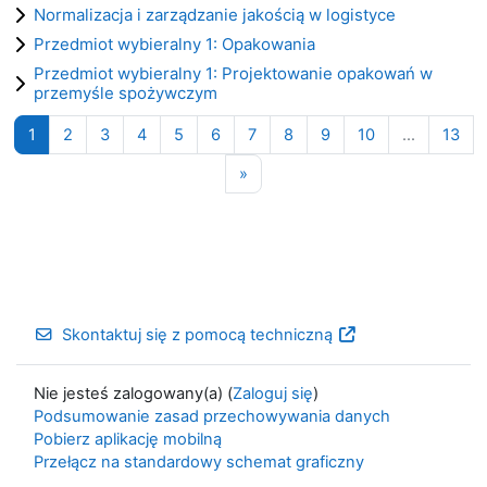
Normalizacja i zarządzanie jakością w logistyce
Przedmiot wybieralny 1: Opakowania
Przedmiot wybieralny 1: Projektowanie opakowań w
przemyśle spożywczym
Strona 1
Strona 2
Strona 3
Strona 4
Strona 5
Strona 6
Strona 7
Strona 8
Strona 9
Strona 10
Str
1
2
3
4
5
6
7
8
9
10
…
13
Następna strona
»
Skontaktuj się z pomocą techniczną
Nie jesteś zalogowany(a) (
Zaloguj się
)
Podsumowanie zasad przechowywania danych
Pobierz aplikację mobilną
Przełącz na standardowy schemat graficzny