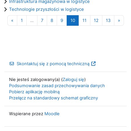
Infrastruktura magazynowa w logistyce
Technologie przyszłości w logistyce
Poprzednia strona
Strona 1
Strona 7
Strona 8
Strona 9
Strona 10
Strona 11
Strona 12
Strona 13
Nastę
«
1
…
7
8
9
10
11
12
13
»
Skontaktuj się z pomocą techniczną
Nie jesteś zalogowany(a) (
Zaloguj się
)
Podsumowanie zasad przechowywania danych
Pobierz aplikację mobilną
Przełącz na standardowy schemat graficzny
Wspierane przez
Moodle