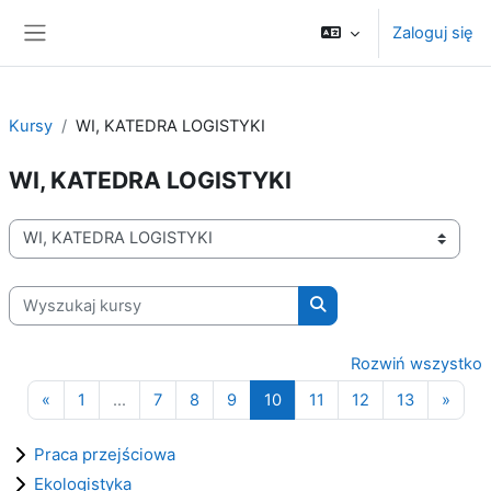
Przejdź do głównej zawartości
Zaloguj się
Panel boczny
Kursy
WI, KATEDRA LOGISTYKI
WI, KATEDRA LOGISTYKI
Kategorie kursów
Wyszukaj kursy
Wyszukaj kursy
Rozwiń wszystko
Poprzednia strona
Strona 1
Strona 7
Strona 8
Strona 9
Strona 10
Strona 11
Strona 12
Strona 13
Nastę
«
1
…
7
8
9
10
11
12
13
»
Praca przejściowa
Ekologistyka