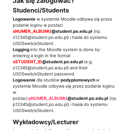
Jak się zalogować?
Studenci/Students
Logowanie
w systemie Moodle odbywa się przez
podanie loginu w postaci
sNUMER_ALBUMU
@student.po.edu.pl
(np.
s12345@student.po.edu.pl) i hasła do systemu
USOSweb/eStudent.
Logging
into the Moodle system is done by
entering a login in the format
sSTUDENT_ID
@student.po.edu.pl
(e.g.
s12345@student.po.edu.pl) and their
USOSweb/eStudent password.
Logowanie
dla studiów
podyplomowych
w
systemie Moodle odbywa się przez podanie loginu
w
postaci
pNUMER_ALBUMU
@student.po.edu.pl
(np.
p12345@student.po.edu.pl) i hasła do systemu
USOSweb/eStudent.
Wykładowcy/Lecturer