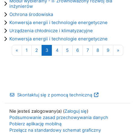
Moduł wybieralny - II: Zrównoważony rozwój dla
inżynierów
Ochrona środowiska
Konwersja energii i technologie energetyczne
Urządzenia chłodnicze i klimatyzacyjne
Konwersja energii i technologie energetyczne
Poprzednia strona
Strona 1
Strona 2
Strona 3
Strona 4
Strona 5
Strona 6
Strona 7
Strona 8
Strona 9
Następ
«
1
2
3
4
5
6
7
8
9
»
Skontaktuj się z pomocą techniczną
Nie jesteś zalogowany(a) (
Zaloguj się
)
Podsumowanie zasad przechowywania danych
Pobierz aplikację mobilną
Przełącz na standardowy schemat graficzny