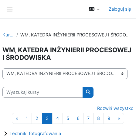
Przejdź do głównej zawartości
Zaloguj się
Panel boczny
Kursy
WM, KATEDRA INŻYNIERII PROCESOWEJ I ŚRODOWISKA
WM, KATEDRA INŻYNIERII PROCESOWEJ
I ŚRODOWISKA
Kategorie kursów
Wyszukaj kursy
Wyszukaj kursy
Rozwiń wszystko
Poprzednia strona
Strona 1
Strona 2
Strona 3
Strona 4
Strona 5
Strona 6
Strona 7
Strona 8
Strona 9
Następ
«
1
2
3
4
5
6
7
8
9
»
Techniki fotografowania