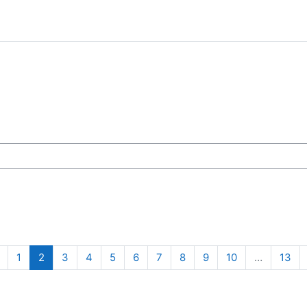
sy
Poprzednia strona
Strona 1
Strona 2
Strona 3
Strona 4
Strona 5
Strona 6
Strona 7
Strona 8
Strona 9
Strona 10
Str
1
2
3
4
5
6
7
8
9
10
…
13