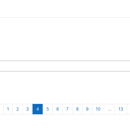
sy
Poprzednia strona
Strona 1
Strona 2
Strona 3
Strona 4
Strona 5
Strona 6
Strona 7
Strona 8
Strona 9
Strona 10
Str
1
2
3
4
5
6
7
8
9
10
…
13