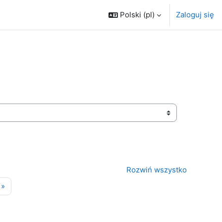
Polski ‎(pl)‎
Zaloguj się
Rozwiń wszystko
ona 13
Następna strona
»