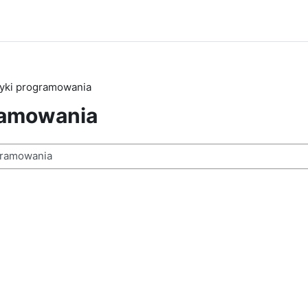
ęzyki programowania
gramowania
n