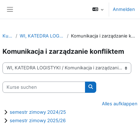
Zum Hauptinhalt
Anmelden
Website-Übersicht
Kurse
WI, KATEDRA LOGISTYKI
Komunikacja i zarządzanie konfliktem
Komunikacja i zarządzanie konfliktem
Kursbereiche
Kurse suchen
Kurse suchen
Alles aufklappen
semestr zimowy 2024/25
semestr zimowy 2025/26