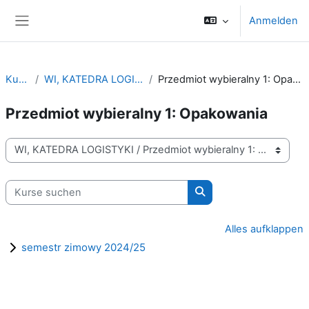
Zum Hauptinhalt
Anmelden
Website-Übersicht
Kurse
WI, KATEDRA LOGISTYKI
Przedmiot wybieralny 1: Opakowania
Przedmiot wybieralny 1: Opakowania
Kursbereiche
Kurse suchen
Kurse suchen
Alles aufklappen
semestr zimowy 2024/25