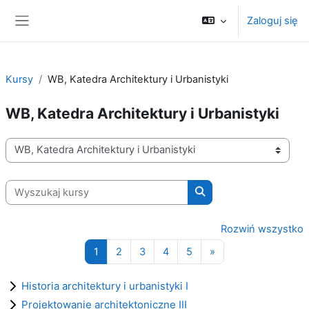
Przejdź do głównej zawartości
Zaloguj się
Panel boczny
Kursy
WB, Katedra Architektury i Urbanistyki
WB, Katedra Architektury i Urbanistyki
Kategorie kursów
Wyszukaj kursy
Wyszukaj kursy
Rozwiń wszystko
Strona 1
Strona 2
Strona 3
Strona 4
Strona 5
Następna strona
1
2
3
4
5
»
Historia architektury i urbanistyki I
Projektowanie architektoniczne III