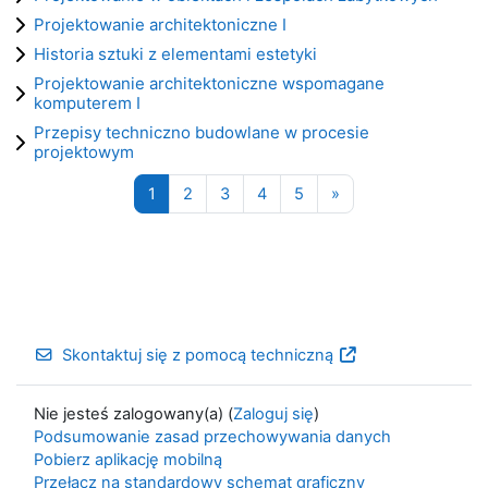
Projektowanie architektoniczne I
Historia sztuki z elementami estetyki
Projektowanie architektoniczne wspomagane
komputerem I
Przepisy techniczno budowlane w procesie
projektowym
Strona 1
Strona 2
Strona 3
Strona 4
Strona 5
Następna strona
1
2
3
4
5
»
Skontaktuj się z pomocą techniczną
Nie jesteś zalogowany(a) (
Zaloguj się
)
Podsumowanie zasad przechowywania danych
Pobierz aplikację mobilną
Przełącz na standardowy schemat graficzny