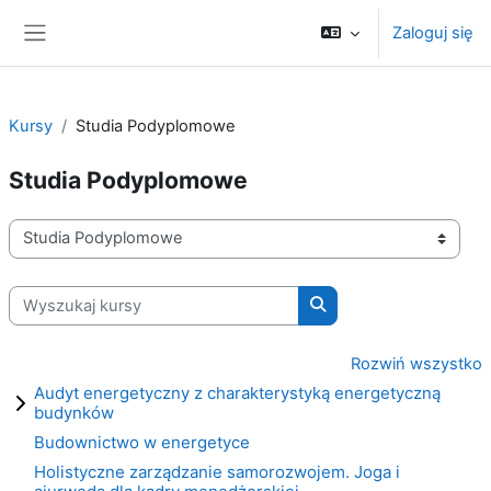
Przejdź do głównej zawartości
Zaloguj się
Panel boczny
Kursy
Studia Podyplomowe
Studia Podyplomowe
Kategorie kursów
Wyszukaj kursy
Wyszukaj kursy
Rozwiń wszystko
Audyt energetyczny z charakterystyką energetyczną
budynków
Bu­dow­nic­two w ener­ge­ty­ce
Holistyczne zarządzanie samorozwojem. Joga i