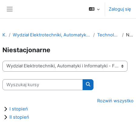
Przejdź do głównej zawartości
Zaloguj się
Panel boczny
Kursy
Wydział Elektrotechniki, Automatyki i Informatyki - Faculty of Electrical Engineering Automatic Control and Informatics
Technologie Energetyki Odnawialnej
Niestacjonarne
Niestacjonarne
Kategorie kursów
Wyszukaj kursy
Wyszukaj kursy
Rozwiń wszystko
I stopień
II stopień