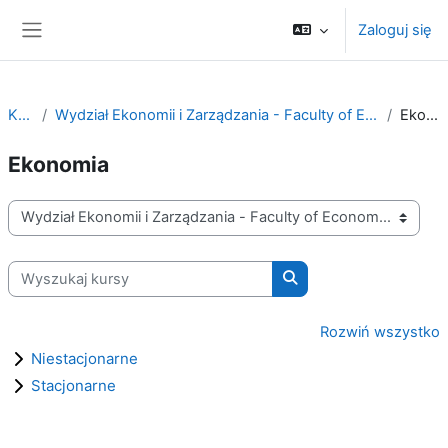
Przejdź do głównej zawartości
Zaloguj się
Panel boczny
Kursy
Wydział Ekonomii i Zarządzania - Faculty of Economics and Management
Ekonomia
Ekonomia
Kategorie kursów
Wyszukaj kursy
Wyszukaj kursy
Rozwiń wszystko
Niestacjonarne
Stacjonarne