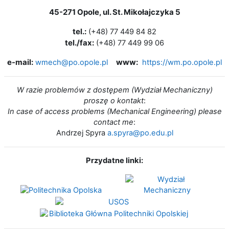
45-271 Opole, ul. St. Mikołajczyka 5
tel.:
(+48) 77 449 84 82
tel./fax:
(+48) 77 449 99 06
e-mail:
www:
wmech@po.opole.pl
https://wm.po.opole.pl
W razie problemów z dostępem (Wydział Mechaniczny)
proszę o kontakt
:
In case of access problems (Mechanical Engineering) please
contact me
:
Andrzej Spyra
a.spyra@po.edu.pl
Przydatne linki: