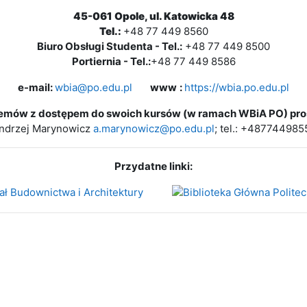
45-061 Opole, ul. Katowicka 48
Tel.:
+48 77 449 8560
Biuro Obsługi Studenta - Tel.:
+48 77 449 8500
Portiernia - Tel.:
+48 77 449 8586
e-mail:
wbia@​po.​edu.​pl
www
:
https://wbia.po.edu.pl
lemów z dostępem do swoich kursów (w ramach WBiA PO) pros
ndrzej Marynowicz
a.marynowicz@po.edu.pl
; tel.: +487744985
Przydatne linki: