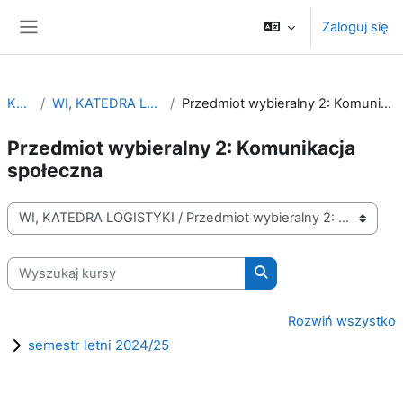
Przejdź do głównej zawartości
Zaloguj się
Panel boczny
Kursy
WI, KATEDRA LOGISTYKI
Przedmiot wybieralny 2: Komunikacja społeczna
Przedmiot wybieralny 2: Komunikacja
społeczna
Kategorie kursów
Wyszukaj kursy
Wyszukaj kursy
Rozwiń wszystko
semestr letni 2024/25