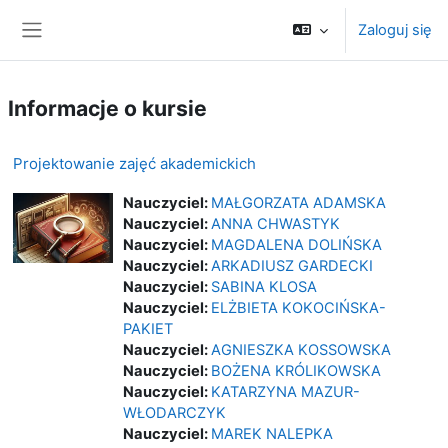
Przejdź do głównej zawartości
Zaloguj się
Panel boczny
Informacje o kursie
Projektowanie zajęć akademickich
Nauczyciel:
MAŁGORZATA ADAMSKA
Nauczyciel:
ANNA CHWASTYK
Nauczyciel:
MAGDALENA DOLIŃSKA
Nauczyciel:
ARKADIUSZ GARDECKI
Nauczyciel:
SABINA KLOSA
Nauczyciel:
ELŻBIETA KOKOCIŃSKA-
PAKIET
Nauczyciel:
AGNIESZKA KOSSOWSKA
Nauczyciel:
BOŻENA KRÓLIKOWSKA
Nauczyciel:
KATARZYNA MAZUR-
WŁODARCZYK
Nauczyciel:
MAREK NALEPKA