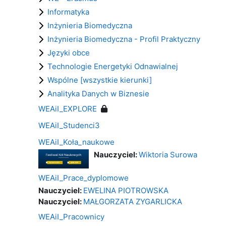
Informatyka
Inżynieria Biomedyczna
Inżynieria Biomedyczna - Profil Praktyczny
Języki obce
Technologie Energetyki Odnawialnej
Wspólne [wszystkie kierunki]
Analityka Danych w Biznesie
WEAiI_EXPLORE
WEAiI_Studenci3
WEAiI_Koła_naukowe
Nauczyciel:
Wiktoria Surowa
WEAiI_Prace_dyplomowe
Nauczyciel:
EWELINA PIOTROWSKA
Nauczyciel:
MAŁGORZATA ZYGARLICKA
WEAiI_Pracownicy