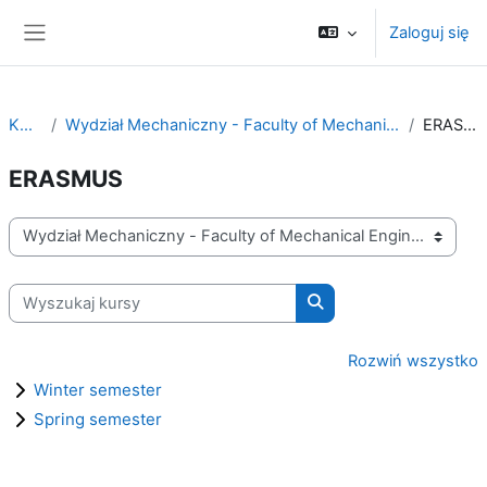
Przejdź do głównej zawartości
Zaloguj się
Panel boczny
Kursy
Wydział Mechaniczny - Faculty of Mechanical Engineering
ERASMUS
ERASMUS
Kategorie kursów
Wyszukaj kursy
Wyszukaj kursy
Rozwiń wszystko
Winter semester
Spring semester