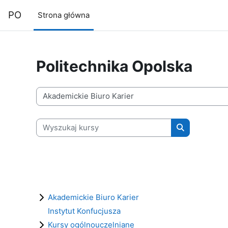
Przejdź do głównej zawartości
PO
Strona główna
Politechnika Opolska
Kategorie kursów
Wyszukaj kursy
Wyszukaj kur
Akademickie Biuro Karier
Instytut Konfucjusza
Kursy ogólnouczelniane